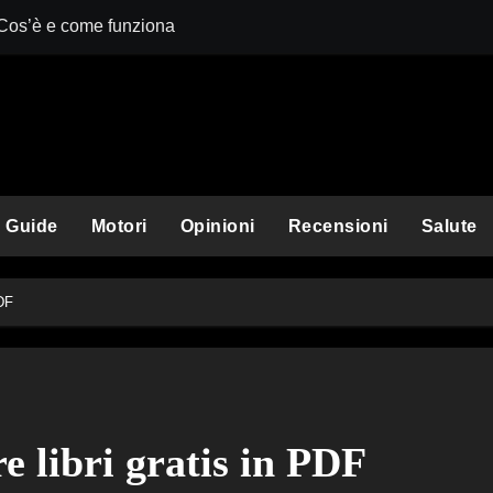
 Cos’è e come funziona
 funziona
e funziona
questo amico a quattro zampe
uzionario?
Guide
Motori
Opinioni
Recensioni
Salute
ituirle per rimanere in sicurezza
PDF
oco e come si affronta
le: così diverse?
ame con gli sponsor
e libri gratis in PDF