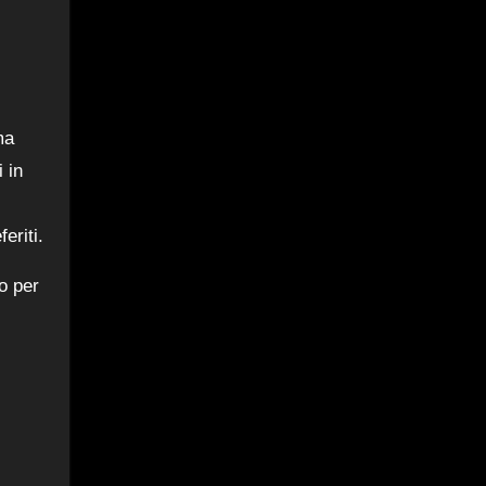
ma
i in
eriti.
o per