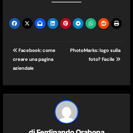
Navigazione
Facebook: come
PhotoMarks: logo sulla
articoli
creare una pagina
foto? Facile
aziendale
di
Ferdinando Orabona