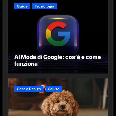
Guide
Tecnologia
AI Mode di Google: cos’è e come
funziona
Casa e Design
Salute