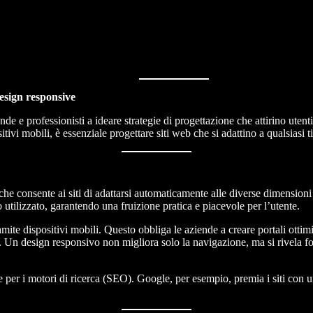
design responsive
de e professionisti a ideare strategie di progettazione che attirino utent
itivi mobili, è essenziale progettare siti web che si adattino a qualsiasi
che consente ai siti di adattarsi automaticamente alle diverse dimensioni
 utilizzato, garantendo una fruizione pratica e piacevole per l’utente.
mite dispositivi mobili. Questo obbliga le aziende a creare portali ottim
 Un design responsivo non migliora solo la navigazione, ma si rivela fon
ne per i motori di ricerca (SEO). Google, per esempio, premia i siti con 