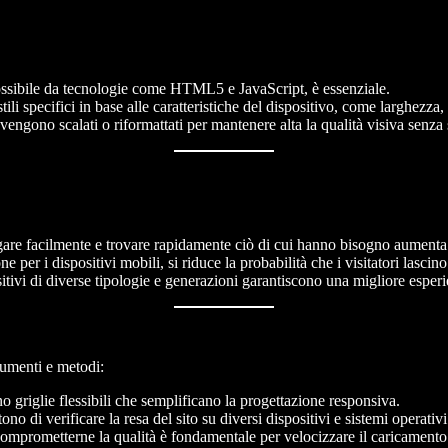
a possibile da tecnologie come HTML5 e JavaScript, è essenziale.
ili specifici in base alle caratteristiche del dispositivo, come larghezza
engono scalati o riformattati per mantenere alta la qualità visiva senza 
igare facilmente e trovare rapidamente ciò di cui hanno bisogno aumenta 
 per i dispositivi mobili, si riduce la probabilità che i visitatori lascin
positivi di diverse tipologie e generazioni garantiscono una migliore esp
trumenti e metodi:
griglie flessibili che semplificano la progettazione responsiva.
 di verificare la resa del sito su diversi dispositivi e sistemi operativi
 comprometterne la qualità è fondamentale per velocizzare il caricamento