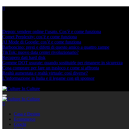
Skip
to
content
Nuovi post
Depop: vendere online l’usato. Cos’è e come funziona
Comet Perplexity: cos’è e come funziona
AI Mode di Google: cos’è e come funziona
Barboncino: pregi e difetti di questo amico a quattro zampe
TikTok: nuovo data center rivoluzionario?
Recupero dati hard disk
Gomme DOT usurate: quando sostituirle per rimanere in sicurezza
Cosa comprare per fare un trasloco e come si affronta
Realtà aumentata e realtà virtuale: così diverse?
L’informazione in Italia e il legame con gli sponsor
Agosto 6, 2026
Culture In Culture
Culture In Culture
Casa e Design
Ecommerce
Giochi