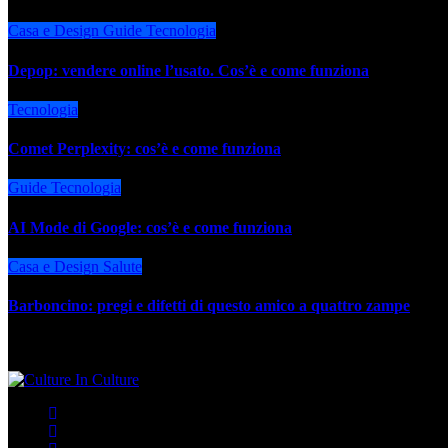
Casa e Design
Guide
Tecnologia
Depop: vendere online l’usato. Cos’è e come funziona
Tecnologia
Comet Perplexity: cos’è e come funziona
Guide
Tecnologia
AI Mode di Google: cos’è e come funziona
Casa e Design
Salute
Barboncino: pregi e difetti di questo amico a quattro zampe
Pubblicità