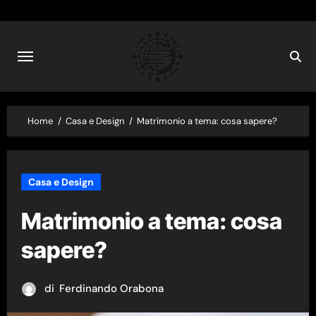
Skip
to
content
Home
Casa e Design
Matrimonio a tema: cosa sapere?
Casa e Design
Matrimonio a tema: cosa
sapere?
di
Ferdinando Orabona