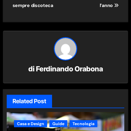
articoli
sempre discoteca
l’anno
di
Ferdinando Orabona
Related Post
Casa e Design
Guide
Tecnologia