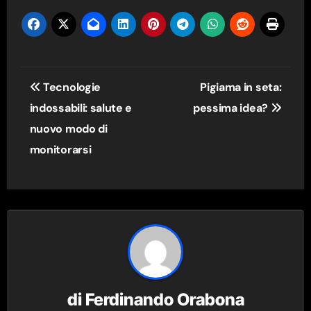
Navigazione
Tecnologie
Pigiama in seta:
articoli
indossabili: salute e
pessima idea?
nuovo modo di
monitorarsi
di
Ferdinando Orabona