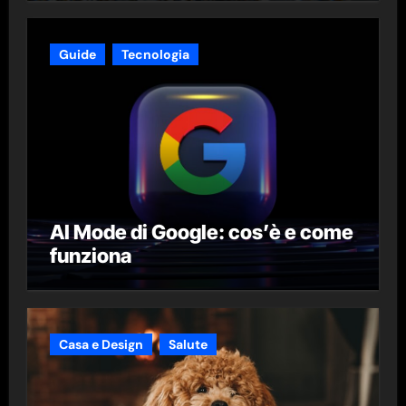
Guide
Tecnologia
AI Mode di Google: cos’è e come
funziona
Casa e Design
Salute