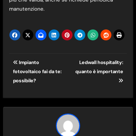
manutenzione.
Navigazione
Impianto
Ledwall hospitality:
articoli
fotovoltaico fai da te:
quanto è importante
possibile?