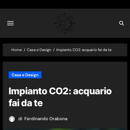
Skip
to
content
Home
Casa e Design
Impianto CO2: acquario fai da te
Casa e Design
Impianto CO2: acquario
fai da te
di
Ferdinando Orabona