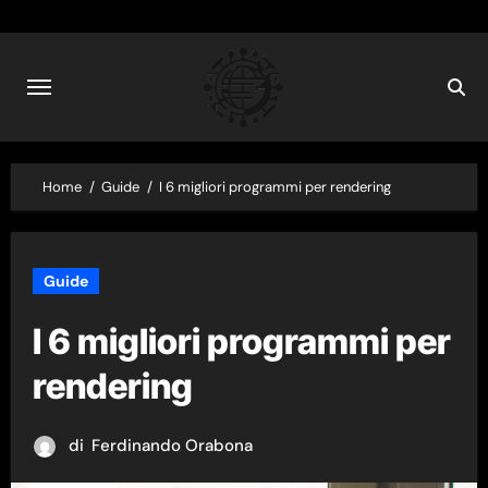
Skip
to
content
Home
Guide
I 6 migliori programmi per rendering
Guide
I 6 migliori programmi per
rendering
di
Ferdinando Orabona