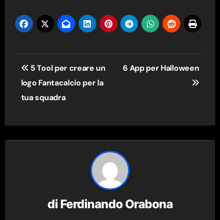
Navigazione
5 Tool per creare un
6 App per Halloween
articoli
logo Fantacalcio per la
tua squadra
di
Ferdinando Orabona