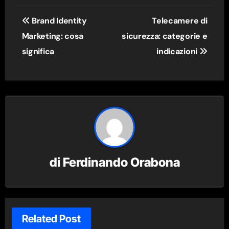
Navigazione
Brand Identity
Telecamere di
articoli
Marketing: cosa
sicurezza: categorie e
significa
indicazioni
di
Ferdinando Orabona
Related Post