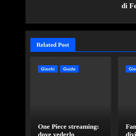
di
F
Related Post
Giochi
Guide
Gio
One Piece streaming:
Fan
dove vederlo
div