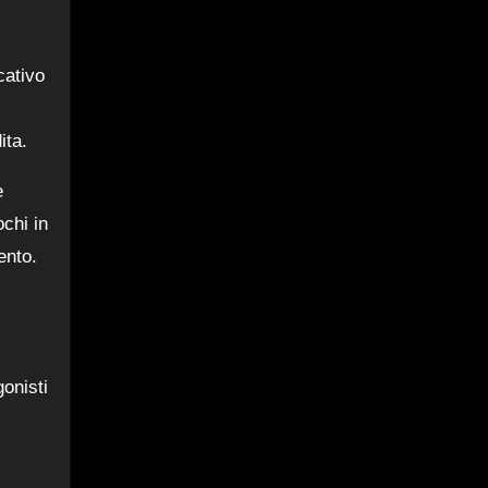
cativo
ita.
e
ochi in
ento.
onisti