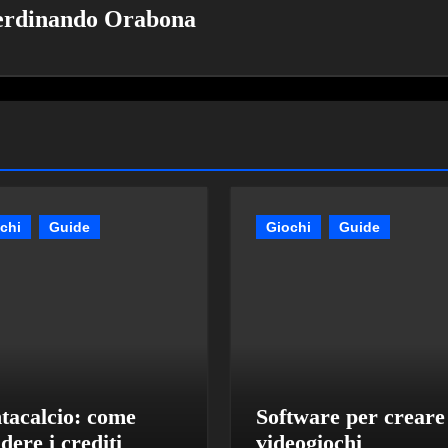
erdinando Orabona
chi
Guide
Giochi
Guide
tacalcio: come
Software per creare
idere i crediti
videogiochi