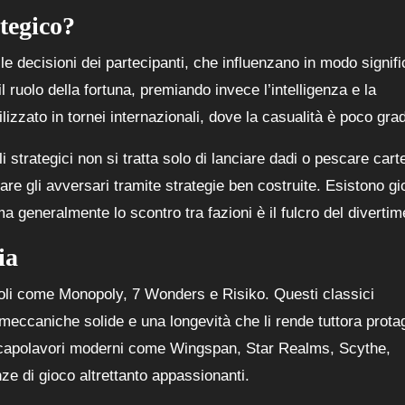
tegico?
e decisioni dei partecipanti, che influenzano in modo signifi
l ruolo della fortuna, premiando invece l’intelligenza e la
izzato in tornei internazionali, dove la casualità è poco grad
oli strategici non si tratta solo di lanciare dadi o pescare cart
are gli avversari tramite strategie ben costruite. Esistono gi
ma generalmente lo scontro tra fazioni è il fulcro del divertim
ia
titoli come Monopoly, 7 Wonders e Risiko. Questi classici
eccaniche solide e una longevità che li rende tuttora protag
no capolavori moderni come Wingspan, Star Realms, Scythe,
nze di gioco altrettanto appassionanti.