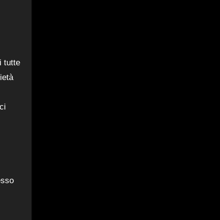
 tutte
ietà
ci
esso