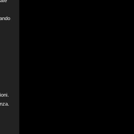
mate
mando
ioni.
enza.