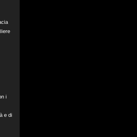
acia
liere
n i
à e di