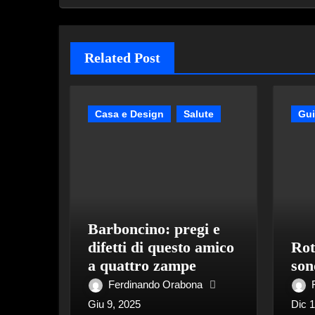
Related Post
Casa e Design
Salute
Gu
Barboncino: pregi e
difetti di questo amico
Rot
a quattro zampe
son
Ferdinando Orabona
Giu 9, 2025
Dic 