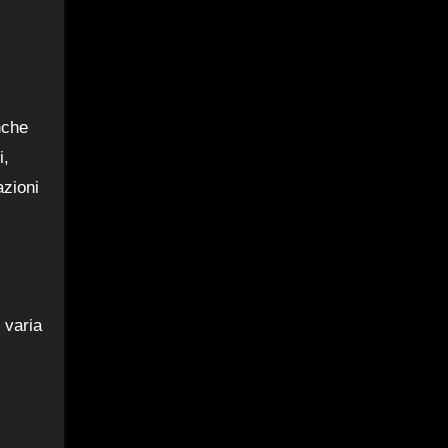
nche
i,
azioni
 varia