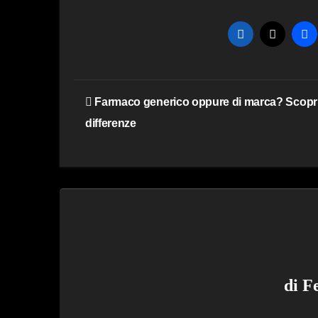
Navigazione
Farmaco generico oppure di marca? Scopr
articoli
differenze
di
F