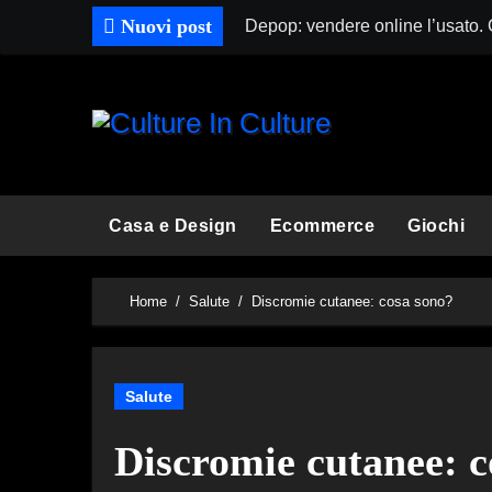
Skip
Nuovi post
Depop: vendere online l’usato.
to
content
Casa e Design
Ecommerce
Giochi
Home
Salute
Discromie cutanee: cosa sono?
Salute
Discromie cutanee: c