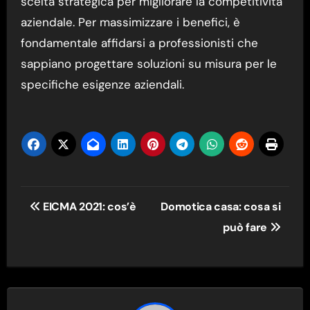
scelta strategica per migliorare la competitività
aziendale. Per massimizzare i benefici, è
fondamentale affidarsi a professionisti che
sappiano progettare soluzioni su misura per le
specifiche esigenze aziendali.
Navigazione
EICMA 2021: cos’è
Domotica casa: cosa si
articoli
può fare