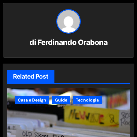
di
Ferdinando Orabona
Related Post
Casa e Design
Guide
Tecnologia