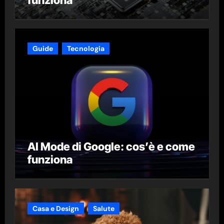
Guide
Tecnologia
AI Mode di Google: cos’è e come
funziona
Casa e Design
Salute