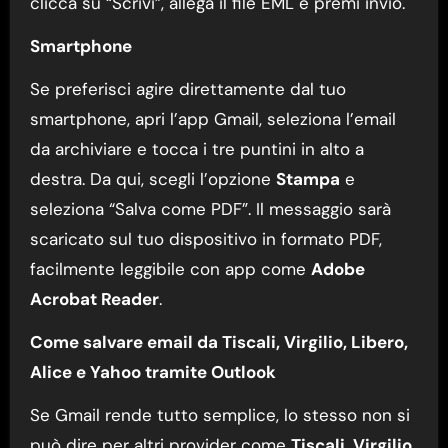
clicca su “Scrivi”, allega il file EML e premi invio.
Smartphone
Se preferisci agire direttamente dal tuo
smartphone, apri l’app Gmail, seleziona l’email
da archiviare e tocca i tre puntini in alto a
destra. Da qui, scegli l’opzione
Stampa
e
seleziona “Salva come PDF”. Il messaggio sarà
scaricato sul tuo dispositivo in formato PDF,
facilmente leggibile con app come
Adobe
Acrobat Reader
.
Come salvare email da Tiscali, Virgilio, Libero,
Alice e Yahoo tramite Outlook
Se Gmail rende tutto semplice, lo stesso non si
può dire per altri provider come
Tiscali
,
Virgilio
,