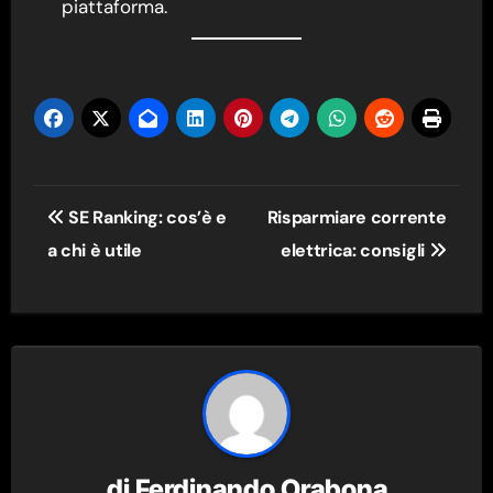
piattaforma.
Navigazione
SE Ranking: cos’è e
Risparmiare corrente
articoli
a chi è utile
elettrica: consigli
di
Ferdinando Orabona