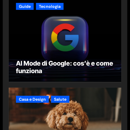
Guide
Tecnologia
AI Mode di Google: cos’è e come
funziona
Casa e Design
Salute