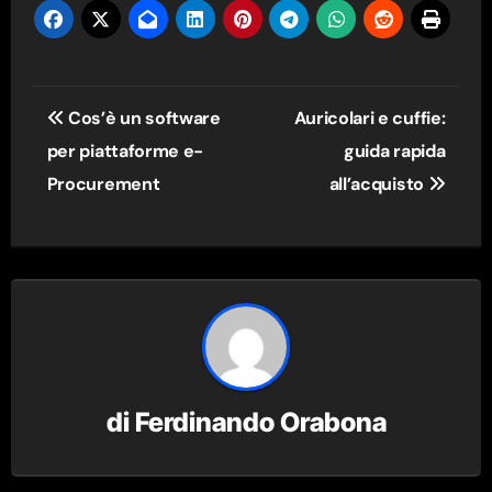
Navigazione
Cos’è un software
Auricolari e cuffie:
articoli
per piattaforme e-
guida rapida
Procurement
all’acquisto
di
Ferdinando Orabona