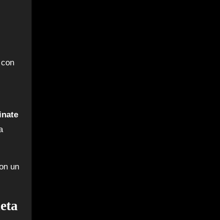
 con
inate
a
con un
eta