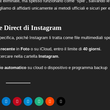
t eliminate, ma spesso funzionano come “spie”, salvando le
iamo di affidarti unicamente ai metodi ufficiali e sicuri per e
e Direct di Instagram
ecifica, poiché Instagram li tratta come file multimediali spe
 recente
in
Foto
o su iCloud, entro il limite di
40 giorni
.
ercare nella cartella
Instagram
.
io automatico
su cloud o dispositivo e programma backup