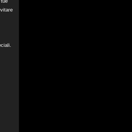
 tue
vitare
ciali.