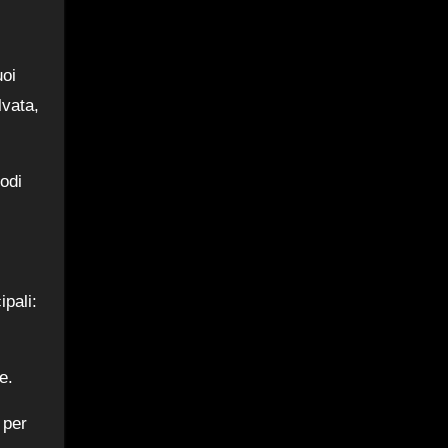
uoi
lvata,
odi
ipali:
e.
 per