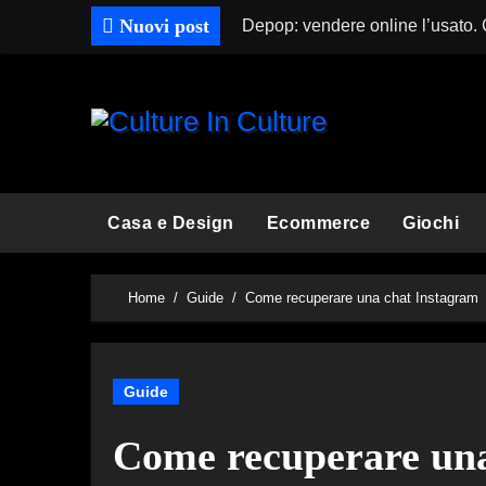
Skip
Nuovi post
Depop: vendere online l’usato.
to
content
Casa e Design
Ecommerce
Giochi
Home
Guide
Come recuperare una chat Instagram
Guide
Come recuperare una