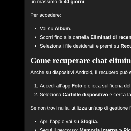
un massimo di
40 giorni
.
Per accedere:
Vai su
Album
.
Scorri fino alla cartella
Eliminati di rece
Seleziona i file desiderati e premi su
Rec
Come recuperare chat elimin
Anche su dispositivi Android, il recupero può e
Accedi all’app
Foto
e clicca sull’icona del
Seleziona
Cartelle dispositivo
e cerca la
Se non trovi nulla, utilizza un’app di gestione
Apri l’app e vai su
Sfoglia
.
Segui il percorso:
Memoria interna > Pic