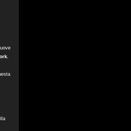
nuove
ork
.
uesta
lla