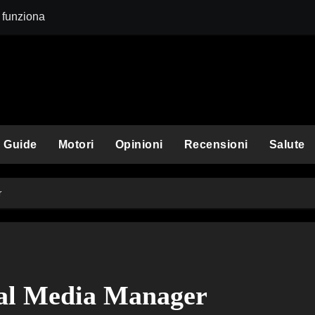
 funziona
e funziona
questo amico a quattro zampe
uzionario?
Guide
Motori
Opinioni
Recensioni
Salute
ituirle per rimanere in sicurezza
oco e come si affronta
r
le: così diverse?
ame con gli sponsor
 Cos’è e come funziona
ial Media Manager