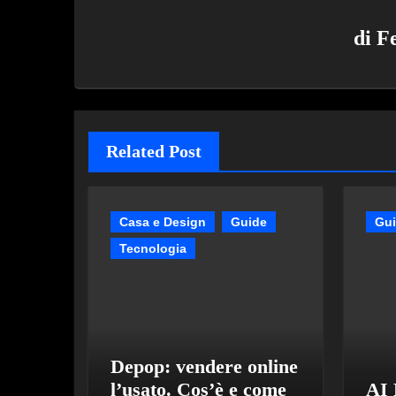
di
F
Related Post
Casa e Design
Guide
Gu
Tecnologia
Depop: vendere online
l’usato. Cos’è e come
AI 