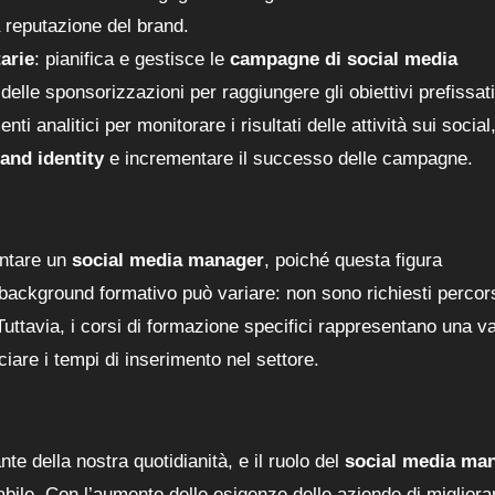
 reputazione del brand.
arie
: pianifica e gestisce le
campagne di social media
elle sponsorizzazioni per raggiungere gli obiettivi prefissati
enti analitici per monitorare i risultati delle attività sui social
and identity
e incrementare il successo delle campagne.
entare un
social media manager
, poiché questa figura
 background formativo può variare: non sono richiesti percors
 Tuttavia, i corsi di formazione specifici rappresentano una va
are i tempi di inserimento nel settore.
e della nostra quotidianità, e il ruolo del
social media ma
ile. Con l’aumento delle esigenze delle aziende di migliorar