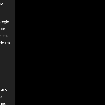
el
ategie
 un
nista
do tra
ruire
e
nire