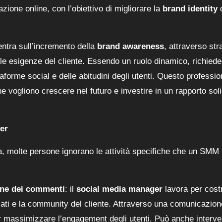
ione online, con l’obiettivo di migliorare la
brand identity
d
ntra sull’incremento della
brand awareness
, attraverso str
le esigenze del cliente. Essendo un ruolo dinamico, richiede
aforme social e delle abitudini degli utenti. Questo professio
 vogliono crescere nel futuro e investire in un rapporto soli
ger
ra, molte persone ignorano le attività specifiche che un SMM
one dei commenti
: il
social media manager
lavora per cost
icati e la community del cliente. Attraverso una comunicazion
r massimizzare l’engagement degli utenti. Può anche interve