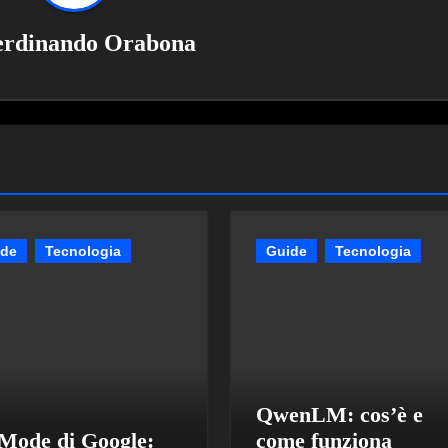
erdinando Orabona
ide
Tecnologia
Guide
Tecnologia
QwenLM: cos’è e
Mode di Google:
come funziona