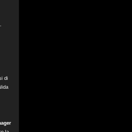
.
,
i di
lida
nager
e la