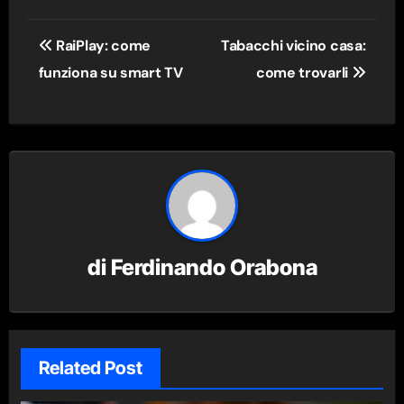
Navigazione
RaiPlay: come
Tabacchi vicino casa:
articoli
funziona su smart TV
come trovarli
di
Ferdinando Orabona
Related Post