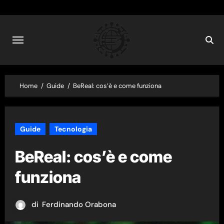
Skip
to
content
Home
Guide
BeReal: cos’è e come funziona
Guide
Tecnologia
BeReal: cos’è e come
funziona
di
Ferdinando Orabona