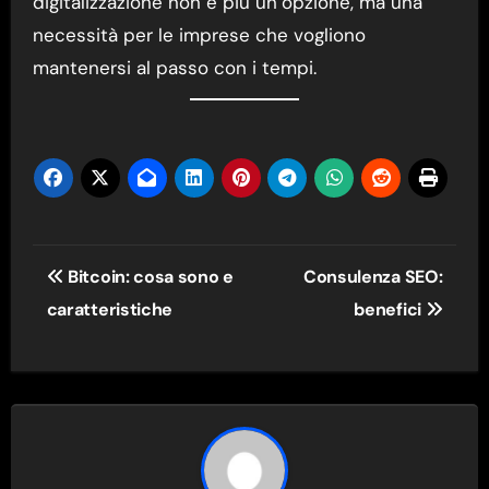
digitalizzazione non è più un’opzione, ma una
necessità per le imprese che vogliono
mantenersi al passo con i tempi.
Navigazione
Bitcoin: cosa sono e
Consulenza SEO:
articoli
caratteristiche
benefici