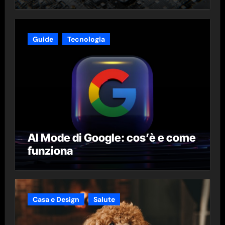
Guide
Tecnologia
AI Mode di Google: cos’è e come
funziona
Casa e Design
Salute