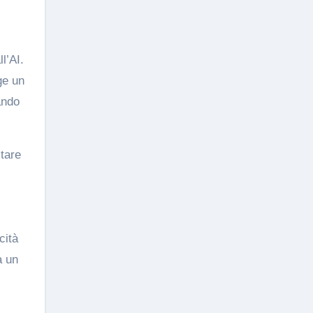
l’AI.
ge un
ando
itare
cità
à un