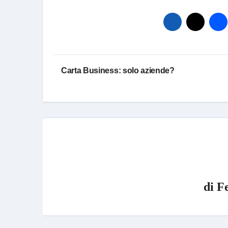
Navigazione
Carta Business: solo aziende?
articoli
di
F