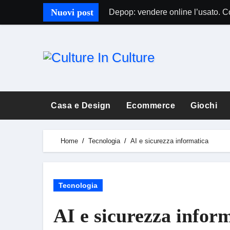
Skip
Nuovi post
Depop: vendere online l’usato. 
to
content
Casa e Design
Ecommerce
Giochi
Home
Tecnologia
AI e sicurezza informatica
Tecnologia
AI e sicurezza infor