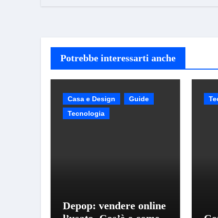
Potrebbe interessarti anche
Casa e Design
Guide
Te
Tecnologia
Depop: vendere online