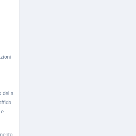
zioni
o della
affida
 e
amento