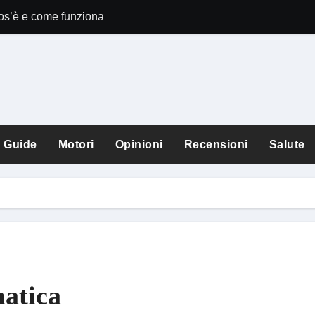
Cos’è e come funziona
Comet Perplexit
Guide
Motori
Opinioni
Recensioni
Salute
matica