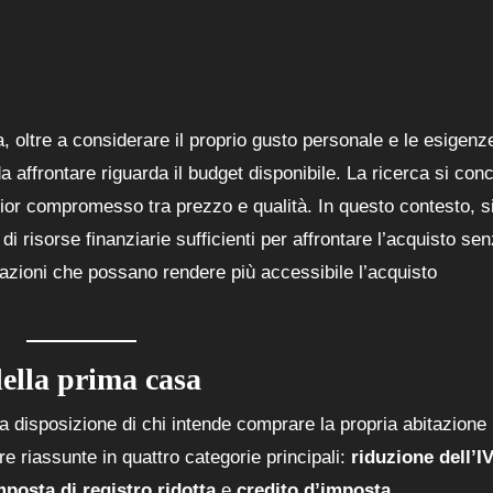
 oltre a considerare il proprio gusto personale e le esigenze
 affrontare riguarda il budget disponibile. La ricerca si con
glior compromesso tra prezzo e qualità. In questo contesto, s
i risorse finanziarie sufficienti per affrontare l’acquisto se
lazioni che possano rendere più accessibile l’acquisto
della prima casa
i a disposizione di chi intende comprare la propria abitazione
 riassunte in quattro categorie principali:
riduzione dell’I
mposta di registro ridotta
e
credito d’imposta
.