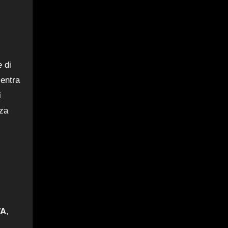
 di
centra
i
nza
VA
,