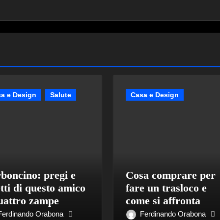
a e Design
Salute
Casa e Design
boncino: pregi e
Cosa comprare per
etti di questo amico
fare un trasloco e
uattro zampe
come si affronta
Ferdinando Orabona
Ferdinando Orabona