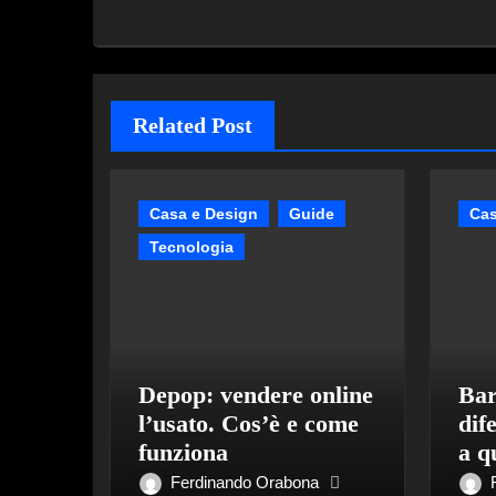
Related Post
Casa e Design
Guide
Cas
Tecnologia
Depop: vendere online
Bar
l’usato. Cos’è e come
dif
funziona
a q
Ferdinando Orabona