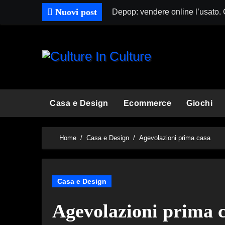
Skip
Nuovi post
Depop: vendere online l’usato.
to
content
Casa e Design
Ecommerce
Giochi
Home
Casa e Design
Agevolazioni prima casa
Casa e Design
Agevolazioni prima 